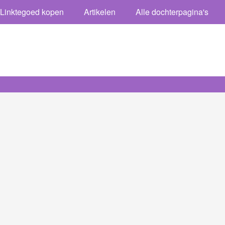
Linktegoed kopen
Artikelen
Alle dochterpagina's