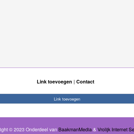
Link toevoegen
Contact
Link toevoegen
ight © 2023 Onderdeel van
BaakmanMedia
&
Vrolijk Internet S