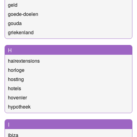
geld
goede-doelen
gouda
griekenland
H
hairextensions
horloge
hosting
hotels
hovenier
hypotheek
I
ibiza