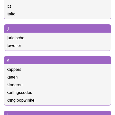
ict
italie
J
juridische
juwelier
K
kappers
katten
kinderen
kortingscodes
kringloopwinkel
L