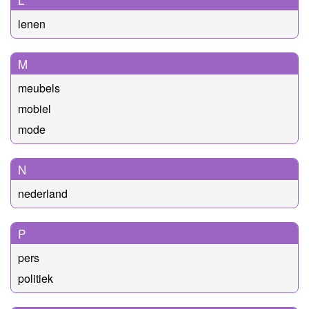
lenen
M
meubels
mobiel
mode
N
nederland
P
pers
politiek