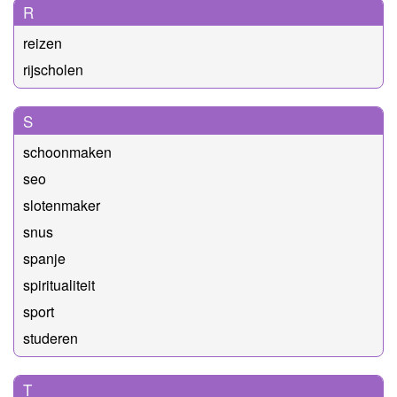
R
reizen
rijscholen
S
schoonmaken
seo
slotenmaker
snus
spanje
spiritualiteit
sport
studeren
T