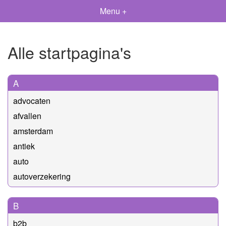
Menu +
Alle startpagina's
A
advocaten
afvallen
amsterdam
antiek
auto
autoverzekering
B
b2b