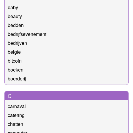
baby
beauty
bedden
bedrijfsevenement
bedrijven
belgie
bitcoin
boeken
boerderij
C
carnaval
catering
chatten
computer