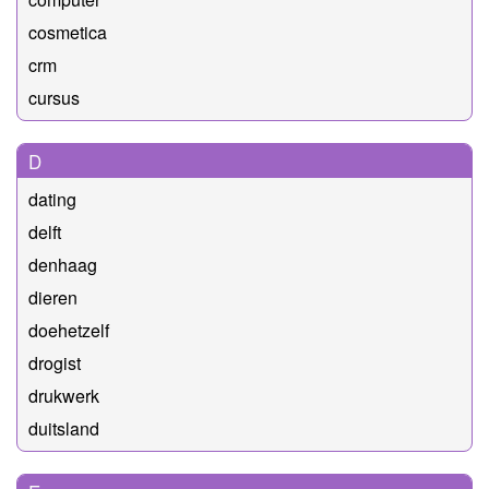
cosmetica
crm
cursus
D
dating
delft
denhaag
dieren
doehetzelf
drogist
drukwerk
duitsland