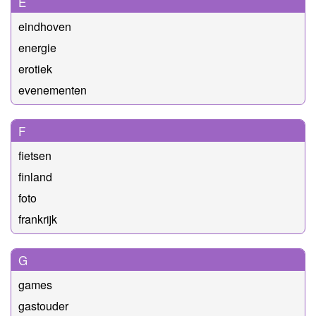
E
eindhoven
energie
erotiek
evenementen
F
fietsen
finland
foto
frankrijk
G
games
gastouder