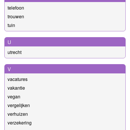
telefoon
trouwen
tuin
U
utrecht
V
vacatures
vakantie
vegan
vergelijken
verhuizen
verzekering