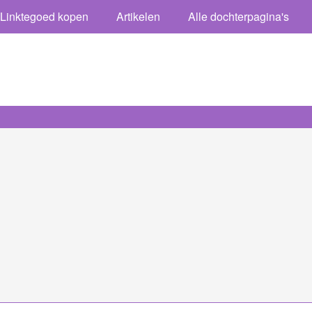
Linktegoed kopen
Artikelen
Alle dochterpagina's