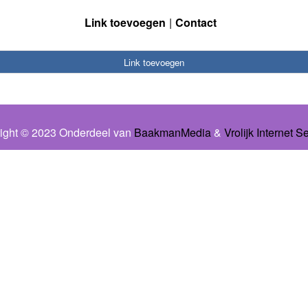
Link toevoegen
Contact
Link toevoegen
ight © 2023 Onderdeel van
BaakmanMedia
&
Vrolijk Internet S