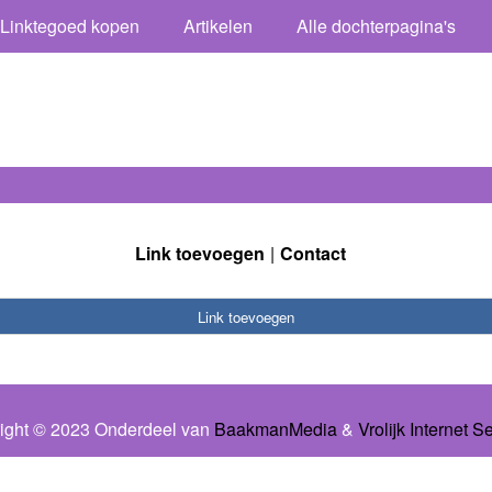
Linktegoed kopen
Artikelen
Alle dochterpagina's
Link toevoegen
Contact
Link toevoegen
ight © 2023 Onderdeel van
BaakmanMedia
&
Vrolijk Internet S