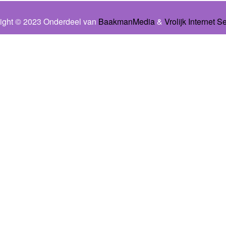
ight © 2023 Onderdeel van
BaakmanMedia
&
Vrolijk Internet S